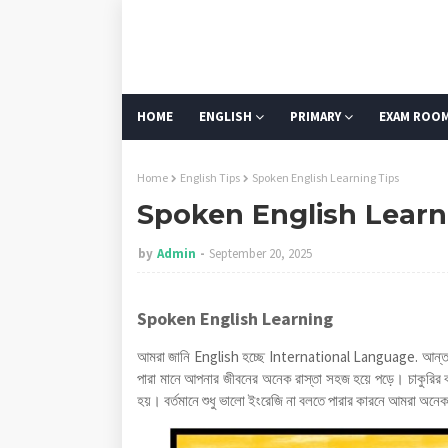
HOME
ENGLISH
PRIMARY
EXAM ROO
Home
English Tips
Spoken English Learning Tips
Spoken English Learn
by
Admin
September 20, 2025
Spoken English Learning
আমরা জানি English হচ্ছে International Language. আন্তর
পারা মানে আপনার জীবনের অনেক রাস্তা সহজ হয়ে পড়ে। চাকুর
হয়। বর্তমানে শুধু ভালো ইংরেজি না বলতে পারার কারনে আমরা 