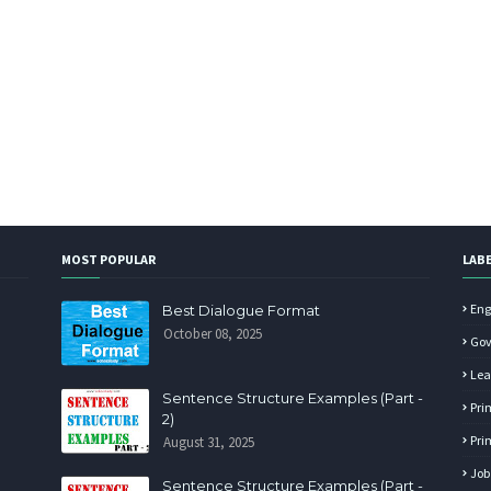
MOST POPULAR
LAB
Eng
Best Dialogue Format
October 08, 2025
Gov
Lea
Sentence Structure Examples (Part -
Pri
2)
Pri
August 31, 2025
Job
Sentence Structure Examples (Part -