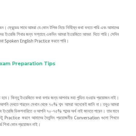
জন। ফ্রেন্ডের সাথে আমরা যে কোন টপিক নিয়ে নির্বিঘ্নে কথা বলতে পারি এবং আমাদের
মাদের ইংরেজি শিখার জন্য সপ্তাহে একদিন আমরা ইংরেজিতে আড্ডা দিতে পারি। সেদিন
 আমরা Spoken English Practice করতে পারি।
xam Preparation Tips
হবে। কিন্তু ইংরেজিতে কথা বলার জন্য আপনার মহা পন্ডিত হওয়ার প্রয়োজন নাই।
ে আপনি দেখতে পারবেন সেখান থেকে ৭০% শব্দ আমরা অনেকেই জানি না। তবুও আমরা
ে ইংরেজি ডিকশনারিতে ও আপনি ৭০-৭৫% শব্দের অর্থ নাই জানতে পারেন। তার মানে
 Practice করলে আমাদের দৈনন্দিন প্রয়োজনীয় Conversation গুলো শিখতে
ড শিখা কোন প্রয়োজন নাই।