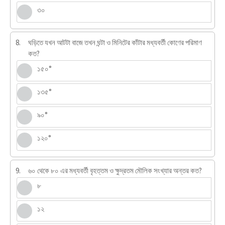
৩০
8.
ঘড়িতে যখন আটটা বাজে তখন ঘন্টা ও মিনিটের কাঁটার মধ্যবর্তী কোণের পরিমাণ
কত?
১৫০°
১৩৫°
৯০°
১২০°
9.
৬০ থেকে ৮০ এর মধ্যবর্তী বৃহত্তম ও ক্ষুদ্রতম মৌলিক সংখ্যার অন্তর কত?
৮
১২