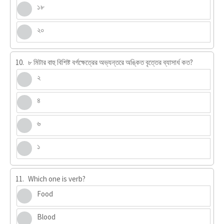
১৮
২০
10.
৮ মিটার বাহু বিশিষ্ট বর্গক্ষেত্রের অভ্যন্তরে অঙ্কিত বৃত্তের ব্যাসার্ধ কত?
২
৪
৬
১
11.
Which one is verb?
Food
Blood