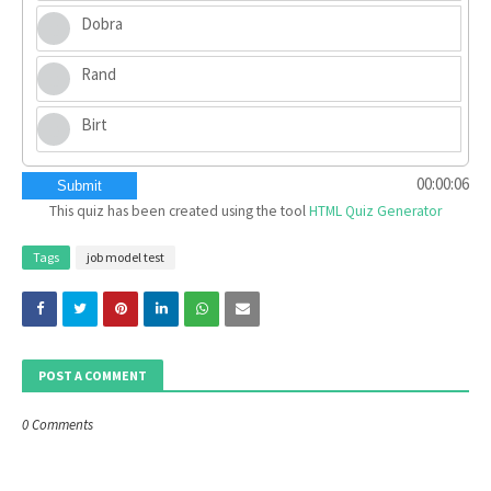
Dobra
Rand
Birt
00:00:07
Submit
This quiz has been created using the tool
HTML Quiz Generator
Tags
job model test
POST A COMMENT
0 Comments