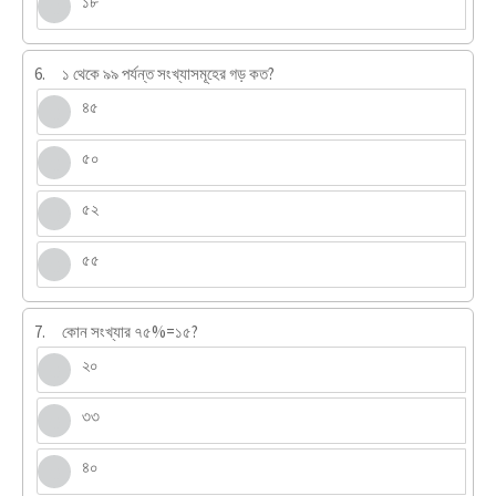
১৮
6.
১ থেকে ৯৯ পর্যন্ত সংখ্যাসমূহের গড় কত?
৪৫
৫০
৫২
৫৫
7.
কোন সংখ্যার ৭৫%=১৫?
২০
৩৩
৪০